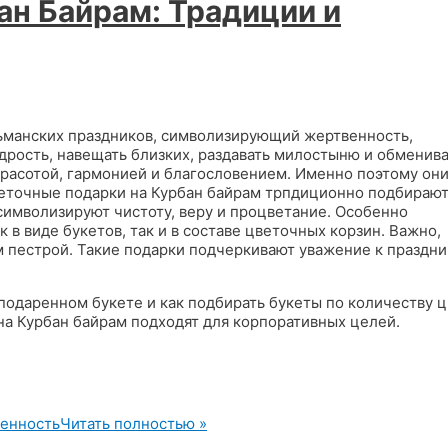
ан Байрам: Традиции и
льманских праздников, символизирующий жертвенность,
дрость, навещать близких, раздавать милостыню и обменива
красотой, гармонией и благословением. Именно поэтому он
еточные подарки на Курбан байрам трпдиционно подбирают
 символизируют чистоту, веру и процветание. Особенно
к в виде букетов, так и в составе цветочных корзин. Важно,
 пестрой. Такие подарки подчеркивают уважение к праздни
подаренном букете и как подбирать букеты по количеству 
на Курбан байрам подходят для корпоративных целей.
менность
Читать полностью »