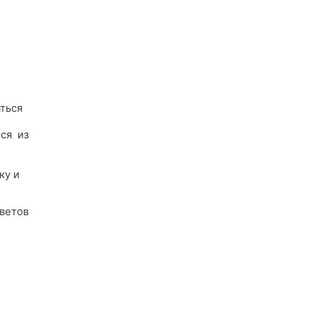
ться
и
ся из
ку и
цветов