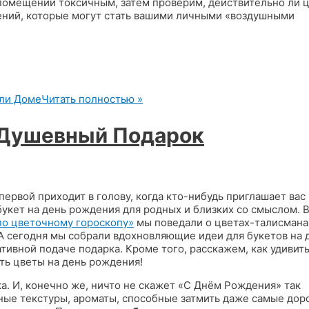
в помещении токсичным, затем проверим, действительно ли 
тений, которые могут стать вашими личными «воздушными
или Доме
Читать полностью »
 Душевный Подарок
первой приходит в голову, когда кто-нибудь приглашает вас 
 букет на день рождения для родных и близких со смыслом. 
по цветочному гороскопу»
мы поведали о цветах-талисмана
 А сегодня мы собрали вдохновляющие идеи для букетов на 
тивной подаче подарка. Кроме того, расскажем, как удивит
ть цветы на день рождения!
а. И, конечно же, ничто не скажет «С Днём Рождения» так
жные текстуры, ароматы, способные затмить даже самые дор