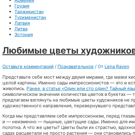
Армения
Грузия
Таджикистан
Туркменистан
Латвия
Литва
Эстония
Любимые цветы художников
Оставьте комментарий
/
Познавательное
/ От
Lena Raven
Представьте себе мост между двумя мирами, где мазки кис
целой картины. Именно сады импрессионистов — это и ест
живопись.
Ранее, в статье «Один или сто один? Тайный яз
символическом значении количества цветов в букетах — т
предлагаем взглянуть на любимые цветы художников не про
художественного направления, перевернувшего представл
Когда мы представляем себе импрессионизм, перед глазам
и — неизменно — пышные, цветущие сады. Именно для имп
полотна. А что же цветы? Цветы были их страстью, вдохн
садах расцветали не просто растения — они становились п