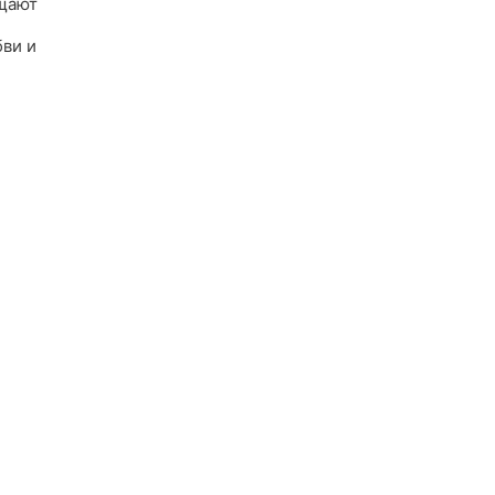
щают
бви и