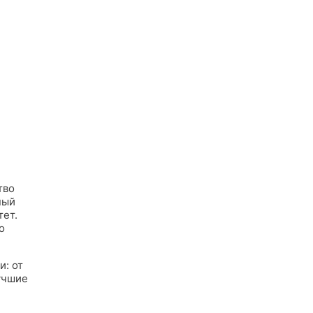
тво
ный
тет.
о
и: от
учшие