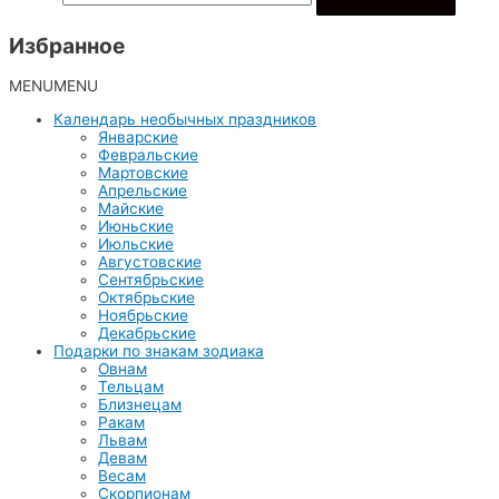
Избранное
MENU
MENU
Календарь необычных праздников
Январские
Февральские
Мартовские
Апрельские
Майские
Июньские
Июльские
Августовские
Сентябрьские
Октябрьские
Ноябрьские
Декабрьские
Подарки по знакам зодиака
Овнам
Тельцам
Близнецам
Ракам
Львам
Девам
Весам
Скорпионам