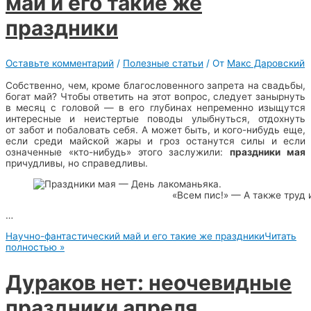
май и его такие же
праздники
Оставьте комментарий
/
Полезные статьи
/ От
Макс Даровский
Собственно, чем, кроме благословенного запрета на свадьбы,
богат май? Чтобы ответить на этот вопрос, следует занырнуть
в месяц с головой — в его глубинах непременно изыщутся
интересные и неистертые поводы улыбнуться, отдохнуть
от забот и побаловать себя. А может быть, и кого-нибудь еще,
если среди майской жары и гроз останутся силы и если
означенные «кто-нибудь» этого заслужили:
праздники мая
причудливы, но справедливы.
«Всем пис!» — А также труд и
…
Научно-фантастический май и его такие же праздники
Читать
полностью »
Дураков нет: неочевидные
праздники апреля