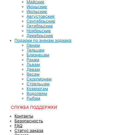
Майские
Июньские
Июльские
Августовские
Сентябрьские
Октябрьские
Ноябрьские
Декабрьские
Подарки по знакам зодиака
Овнам
Тельцам
Близнецам
Ракам
Львам
Девам
Весам
Скорпионам
Стрельцам
Козерогам
Водолеям
Рыбам
CЛУЖБА ПОДДЕРЖКИ
Контакты
Безопасность
FAQ
Статус заказа