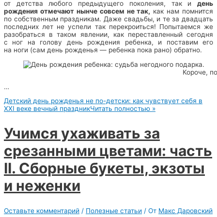
от детства любого предыдущего поколения, так и
день
рождения отмечают нынче совсем не так,
как нам помнится
по собственным праздникам. Даже свадьбы, и те за двадцать
последних лет не успели так перекроиться! Попытаемся же
разобраться в таком явлении, как переставленный сегодня
с ног на голову день рождения ребенка, и поставим его
на ноги (сам день рожденья — ребенка пока рано) обратно.
Короче, п
…
Детский день рожденья не по-детски: как чувствует себя в
XXI веке вечный праздник
Читать полностью »
Учимся ухаживать за
срезанными цветами: часть
II. Сборные букеты, экзоты
и неженки
Оставьте комментарий
/
Полезные статьи
/ От
Макс Даровский