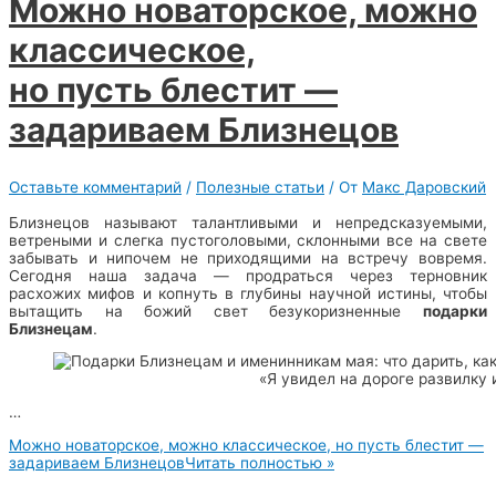
Можно новаторское, можно
классическое,
но пусть блестит —
задариваем Близнецов
Оставьте комментарий
/
Полезные статьи
/ От
Макс Даровский
Близнецов называют талантливыми и непредсказуемыми,
ветреными и слегка пустоголовыми, склонными все на свете
забывать и нипочем не приходящими на встречу вовремя.
Сегодня наша задача — продраться через терновник
расхожих мифов и копнуть в глубины научной истины, чтобы
вытащить на божий свет безукоризненные
подарки
Близнецам
.
«Я увидел на дороге развилку 
…
Можно новаторское, можно классическое, но пусть блестит —
задариваем Близнецов
Читать полностью »