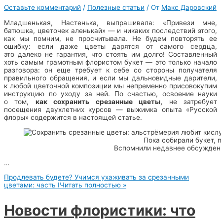
Оставьте комментарий
/
Полезные статьи
/ От
Макс Даровский
Младшенькая, Настенька, выпрашивала: «Привези мне,
батюшка, цветочек аленькай» — и никаких последствий этого,
как мы помним, не просчитывала. Не будем повторять ее
ошибку: если даже цветы дарятся от самого сердца,
это далеко не гарантия, что стоять им долго! Составленный
хоть самым грамотным флористом букет — это только начало
разговора: он еще требует к себе со стороны получателя
правильного обращения, и если мы дальновидные дарители,
к любой цветочной композиции мы непременно присовокупим
инструкцию по уходу за ней. По счастью, освоение науки
о том,
как сохранить срезанные цветы,
не затребует
посещения двухлетних курсов — выжимка опыта «Русской
флоры» содержится в настоящей статье.
Пока собирали букет,
Вспомнили недавнее обсуждени
…
Продлевать будете? Учимся ухаживать за срезанными
цветами: часть I
Читать полностью »
Новости флористики: что