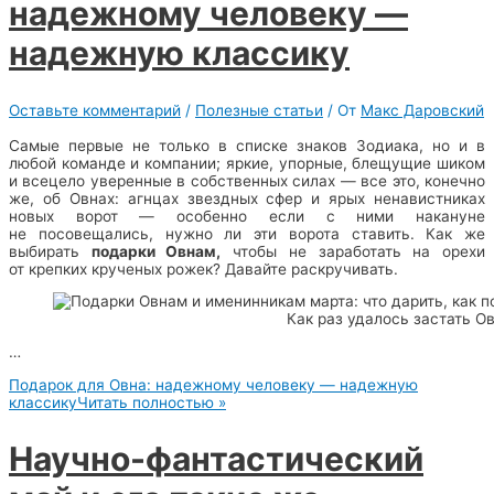
надежному человеку —
надежную классику
Оставьте комментарий
/
Полезные статьи
/ От
Макс Даровский
Самые первые не только в списке знаков Зодиака, но и в
любой команде и компании; яркие, упорные, блещущие шиком
и всецело уверенные в собственных силах — все это, конечно
же, об Овнах: агнцах звездных сфер и ярых ненавистниках
новых ворот — особенно если с ними накануне
не посовещались, нужно ли эти ворота ставить. Как же
выбирать
подарки Овнам,
чтобы не заработать на орехи
от крепких крученых рожек? Давайте раскручивать.
Как раз удалось застать О
…
Подарок для Овна: надежному человеку — надежную
классику
Читать полностью »
Научно-фантастический