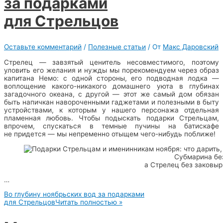
за подарками
для Стрельцов
Оставьте комментарий
/
Полезные статьи
/ От
Макс Даровский
Стрелец — завзятый ценитель несовместимого, поэтому
уловить его желания и нужды мы порекомендуем через образ
капитана Немо: с одной стороны, его подводная лодка —
воплощение какого-никакого домашнего уюта в глубинах
загадочного океана, с другой — этот же самый дом обязан
быть напичкан навороченными гаджетами и полезными в быту
устройствами, к которым у нашего персонажа отдельная
пламенная любовь. Чтобы подыскать подарки Стрельцам,
впрочем, спускаться в темные пучины на батискафе
не придется — мы непременно отыщем чего-нибудь поближе!
Субмарина бе
а Стрелец без заковыр
…
Во глубину ноябрьских вод за подарками
для Стрельцов
Читать полностью »