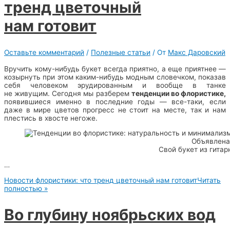
тренд цветочный
нам готовит
Оставьте комментарий
/
Полезные статьи
/ От
Макс Даровский
Вручить кому-нибудь букет всегда приятно, а еще приятнее —
козырнуть при этом каким-нибудь модным словечком, показав
себя человеком эрудированным и вообще в танке
не живущим. Сегодня мы разберем
тенденции во флористике,
появившиеся именно в последние годы — все-таки, если
даже в мире цветов прогресс не стоит на месте, так и нам
плестись в хвосте негоже.
Объявлена 
Свой букет из гитар
…
Новости флористики: что тренд цветочный нам готовит
Читать
полностью »
Во глубину ноябрьских вод