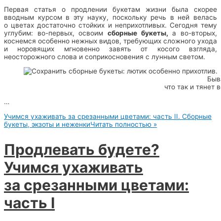
Первая статья о продлении букетам жизни была скорее
вводным курсом в эту науку, поскольку речь в ней велась
о цветах достаточно стойких и неприхотливых. Сегодня тему
углубим: во-первых, освоим
сборные букеты,
а во-вторых,
коснемся особенно нежных видов, требующих сложного ухода
и норовящих мгновенно завять от косого взгляда,
неосторожного слова и соприкосновения с лунным светом.
Быв
что так и тянет 
…
Учимся ухаживать за срезанными цветами: часть II. Сборные
букеты, экзоты и неженки
Читать полностью »
Продлевать будете?
Учимся ухаживать
за срезанными цветами:
часть I