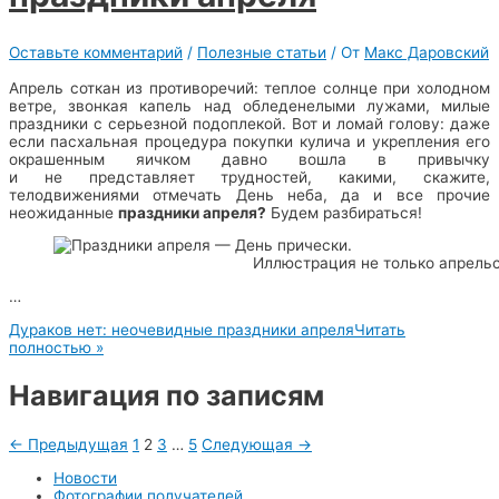
Оставьте комментарий
/
Полезные статьи
/ От
Макс Даровский
Апрель соткан из противоречий: теплое солнце при холодном
ветре, звонкая капель над обледенелыми лужами, милые
праздники с серьезной подоплекой. Вот и ломай голову: даже
если пасхальная процедура покупки кулича и укрепления его
окрашенным яичком давно вошла в привычку
и не представляет трудностей, какими, скажите,
телодвижениями отмечать День неба, да и все прочие
неожиданные
праздники апреля?
Будем разбираться!
Иллюстрация не только апрельс
…
Дураков нет: неочевидные праздники апреля
Читать
полностью »
Навигация по записям
←
Предыдущая
1
2
3
…
5
Следующая
→
Новости
Фотографии получателей